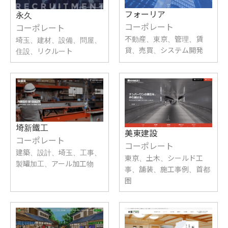
フォーリア
永久
コーポレート
コーポレート
不動産、東京、管理、賃
埼玉、建材、設備、問屋、
貸、売買、システム開発
住設、リクルート
埼新鐵工
美東建設
コーポレート
コーポレート
建築、設計、埼玉、工事、
東京、土木、シールド工
製罐加工、アール加工物
事、舗装、施工事例、首都
圏