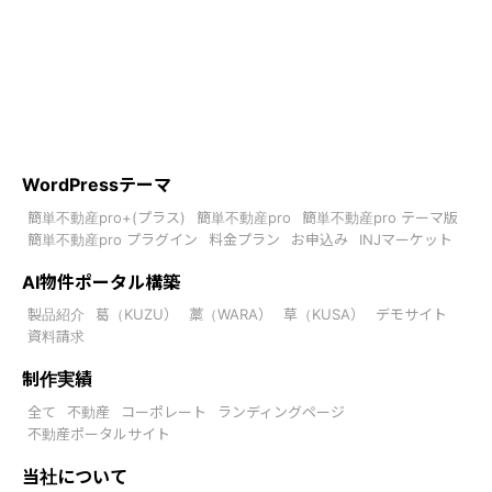
WordPressテーマ
簡単不動産pro+(プラス)
簡単不動産pro
簡単不動産pro テーマ版
簡単不動産pro プラグイン
料金プラン
お申込み
INJマーケット
AI物件ポータル構築
製品紹介
葛（KUZU）
藁（WARA）
草（KUSA）
デモサイト
資料請求
制作実績
全て
不動産
コーポレート
ランディングページ
不動産ポータルサイト
当社について