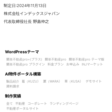
制定日:2024年11月13日
株式会社インデックスジャパン
代表取締役社長 野島仲之
WordPressテーマ
簡単不動産pro+(プラス)
簡単不動産pro
簡単不動産pro テーマ版
簡単不動産pro プラグイン
料金プラン
お申込み
INJマーケット
AI物件ポータル構築
製品紹介
葛（KUZU）
藁（WARA）
草（KUSA）
デモサイト
資料請求
制作実績
全て
不動産
コーポレート
ランディングページ
不動産ポータルサイト