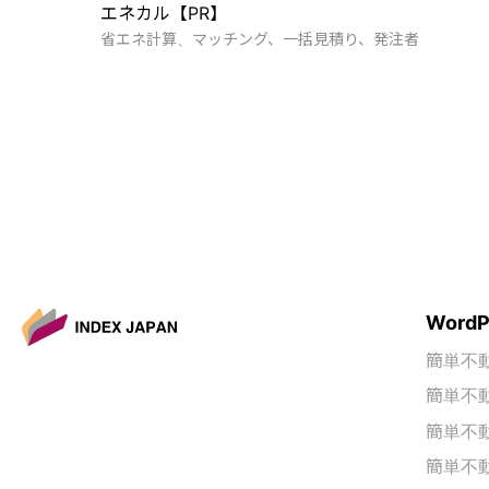
エネカル【PR】
省エネ計算、マッチング、一括見積り、発注者
ランディングページ
埼新鐵工
建築、埼玉、建設、工事、採用、リクルート、ものづく
り、埼玉県
次へ