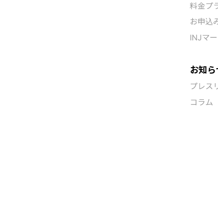
Word
簡単不動
簡単不動
簡単不動
簡単不動
料金プ
お申込
INJマ
お知ら
プレス
コラム