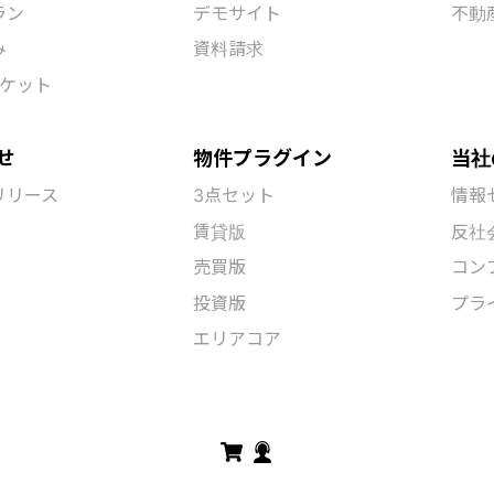
Pressテーマ
AI物件ポータル構築
制作
産pro+(プラス)
製品紹介
全て
産pro
葛（KUZU）
不動
産pro テーマ版
藁（WARA）
コー
産pro プラグイン
草（KUSA）
ラン
ラン
デモサイト
不動
み
資料請求
ーケット
せ
物件プラグイン
当社
リリース
3点セット
情報
賃貸版
反社