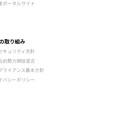
実績
当社について
会社概要
産
採用情報
ポレート
お問合せ
ディングページ
サポート
産ポータルサイト
の取り組み
セキュリティ方針
会的勢力排除宣言