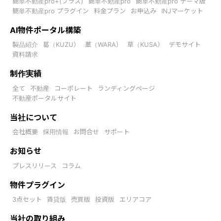
簡単不動産pro+(プラス)
簡単不動産pro
簡単不動産pro テーマ版
簡単不動産pro プラグイン
料金プラン
お申込み
INJマーケット
AI物件ポータル構築
製品紹介
葛（KUZU）
藁（WARA）
草（KUSA）
デモサイト
資料請求
制作実績
全て
不動産
コーポレート
ランディングページ
不動産ポータルサイト
当社について
会社概要
採用情報
お問合せ
サポート
お知らせ
プレスリリース
コラム
物件プラグイン
3点セット
賃貸版
売買版
投資版
エリアコア
当社の取り組み