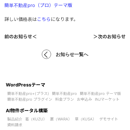
簡単不動産pro（プロ）テーマ版
詳しい価格表は
こちら
になります。
前のお知らせ＜
＞次のお知らせ
お知らせ一覧へ
WordPressテーマ
簡単不動産pro+(プラス)
簡単不動産pro
簡単不動産pro テーマ版
簡単不動産pro プラグイン
料金プラン
お申込み
INJマーケット
AI物件ポータル構築
製品紹介
葛（KUZU）
藁（WARA）
草（KUSA）
デモサイト
資料請求