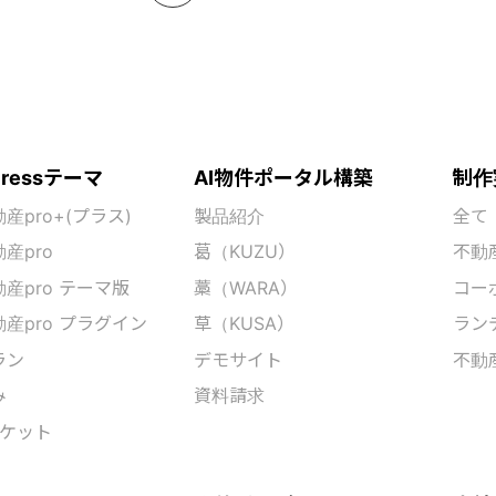
Pressテーマ
AI物件ポータル構築
制作
産pro+(プラス)
製品紹介
全て
産pro
葛（KUZU）
不動
産pro テーマ版
藁（WARA）
コー
産pro プラグイン
草（KUSA）
ラン
ラン
デモサイト
不動
み
資料請求
ーケット