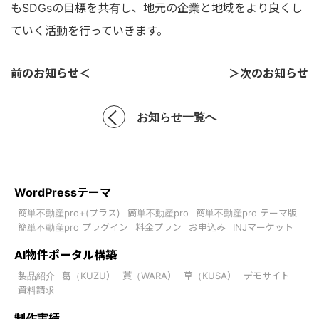
もSDGsの目標を共有し、地元の企業と地域をより良くし
ていく活動を行っていきます。
前のお知らせ＜
＞次のお知らせ
お知らせ一覧へ
WordPressテーマ
簡単不動産pro+(プラス)
簡単不動産pro
簡単不動産pro テーマ版
簡単不動産pro プラグイン
料金プラン
お申込み
INJマーケット
AI物件ポータル構築
製品紹介
葛（KUZU）
藁（WARA）
草（KUSA）
デモサイト
資料請求
制作実績