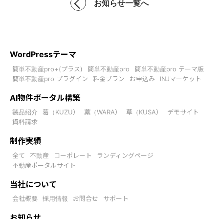
お知らせ一覧へ
WordPressテーマ
簡単不動産pro+(プラス)
簡単不動産pro
簡単不動産pro テーマ版
簡単不動産pro プラグイン
料金プラン
お申込み
INJマーケット
AI物件ポータル構築
製品紹介
葛（KUZU）
藁（WARA）
草（KUSA）
デモサイト
資料請求
制作実績
全て
不動産
コーポレート
ランディングページ
不動産ポータルサイト
当社について
会社概要
採用情報
お問合せ
サポート
お知らせ